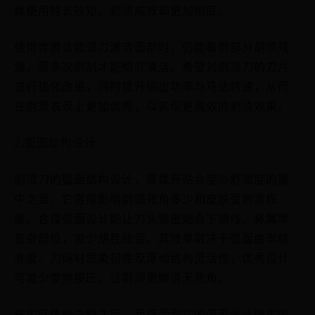
体使用时长较短，剃须成效却更加彻底。
使用奔腾这款须刀清洁面部时，仍能看到部分胡须残
渣，需多次剃刮才能彻底清洁。希望对剃须刀的刀片
进行优化改进，同时提升输出功率与马达转速，从而
在剃须表现上更加优秀，以实现更高效的剃须效果。
2.弧面结构设计
剃须刀的弧面结构设计，是提升贴合度与舒适度的重
中之重，它直接影响剃须死角多少和皮肤受刺激程
度。合理弧面设计能让刀头紧密贴合下颌线、鼻翼等
复杂部位，减少胡茬残留。其效果取决于弧面曲率精
准度、刀网材质柔韧性及浮动结构灵活性，优秀设计
可减少摩擦按压，让剃须更顺滑无死角。
在实际体验未野之后，我感受到它的弧形设计确实能