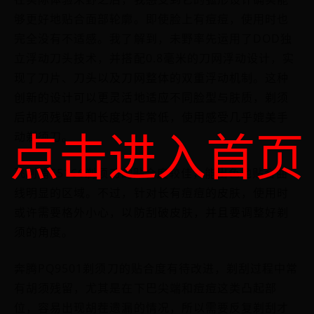
够更好地贴合面部轮廓。即使脸上有痘痘，使用时也
完全没有不适感。我了解到，未野率先运用了DOD独
立浮动刀头技术，并搭配0.8毫米的刀网浮动设计，实
现了刀片、刀头以及刀网整体的双重浮动机制。这种
创新的设计可以更灵活地适应不同脸型与肤质，剃须
后胡须残留量和长度均非常低，使用感受几乎媲美手
点击进入首页
动剃须刀。
飞利浦S5166剃须刀的贴合度较佳，能出色地贴合曲
线明显的区域。不过，针对长有痘痘的皮肤，使用时
或许需要格外小心，以防刮破皮肤，并且要调整好剃
须的角度。
奔腾PQ9501剃须刀的贴合度有待改进，剃刮过程中常
有胡须残留，尤其是在下巴尖端和痘痘这类凸起部
位，容易出现胡茬遗漏的情况，所以需要反复剃刮才