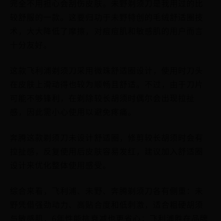
完全不用担心会刮伤皮肤。未野剃须刀是我用过的比
较舒服的一款。这要归功于未野特创的毛绒舒适圈技
术，大大降低了摩擦，对痘痘肌和敏感肌的用户而言
十分友好。
这款飞利浦剃须刀采用微珠舒适圈设计，使用时刀头
在皮肤上滑动得也较为顺畅且舒适。不过，由于刀片
可能不够锋利，在剃除较长胡须时偶尔会出现拉扯
感，因此需小心使用以避免疼痛。
奔腾这款剃须刀未设计舒适圈，修剪较长胡须时会有
拉扯感，反复使用后皮肤容易发红，建议加入舒适圈
设计来优化整体使用感受。
综合来看，飞利浦、未野、奔腾剃须刀各有侧重：未
野凭借强劲动力、高贴合度和低刺激，适合粗硬胡须
与敏感肌，6年性能抗衰减也更省心；飞利浦胜在品牌