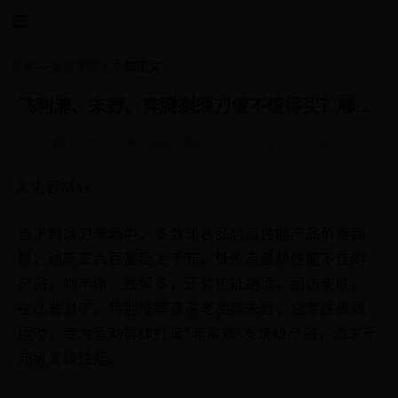
首页
>>
身份学院
文章正文
飞利浦、未野、奔腾剃须刀值不值得买？哪个好用？三大单品测评PK
admin
1606
2025-10-14 08:25:42
2.未野Max
当下剃须刀市场中，多数知名品牌高性能产品价格高
昂，动辄五六百甚至上千元。低价走量却性能不佳的
产品，剃不净、残留多，还易拉扯胡须、刮伤皮肤。
在此背景下，特别推荐资深老品牌未野，它专注极限
运动，专为运动群体打造“非常规”发烧级产品，追求千
元级发烧性能。