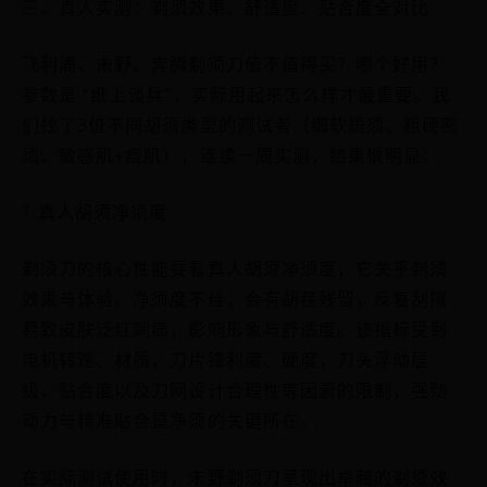
三、真人实测：剃须效果、舒适度、贴合度全对比
飞利浦、未野、奔腾剃须刀值不值得买？哪个好用？
参数是 “纸上谈兵”，实际用起来怎么样才最重要。我
们找了3位不同胡须类型的测试者（细软短须、粗硬密
须、敏感肌+痘肌），连续一周实测，结果很明显：
1.真人胡须净须度
剃须刀的核心性能要看真人胡须净须度，它关乎剃须
效果与体验。净须度不佳，会有胡茬残留，反复刮擦
易致皮肤泛红刺痛，影响形象与舒适度。该指标受到
电机转速、材质，刀片锋利度、硬度，刀头浮动层
级、贴合度以及刀网设计合理性等因素的限制，强劲
动力与精准贴合是净须的关键所在。
在实际测试使用时，未野剃须刀呈现出卓越的剃须效