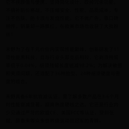
它不拼颜值与便携，坚持简化设计、砍掉冗余功能。
不搞补贴价格战，不压缩安全、性能、品质成本，专
注不伤肤、防卡须与发烧性能。它不做广告，靠口碑
相传，销量却一路飘红，在欧美市场也收获了大批粉
丝！
未野为了在千元价位内实现性能巅峰，创新研发了11
项性能黑科技，且与行业头部竞品相较，它剃须残留
率低于0.04%，胡须残留长度锐减98.2%；为解决敏感
和夹须问题，还适配了36种脸型、24种胡须硬度与密
度的组合。
未野具备6年抗衰减认证，需了解多数产品在3-6个月
时性能衰减显著，超高热度硬核之选。它还是行业内
少见通过严苛的欧盟CE、美国FCC等认证，受到张
斌、薛泰来等众多世界级运动员冠军的青睐。