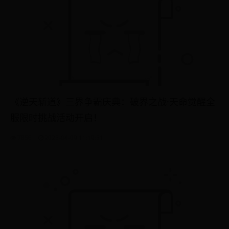
《逆天斩道》三界争霸庆典：破界之战·天命觉醒全
服限时挑战活动开启！
7856
2025-04-09 11:19:31