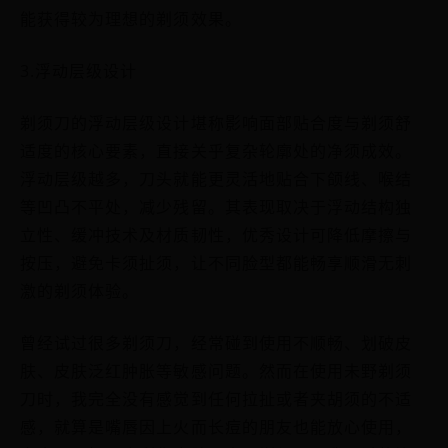
能获得较为理想的剃须效果。
3.浮动层级设计
剃须刀的浮动层级设计堪称影响面部贴合度与剃须舒
适度的核心要素，直接关乎复杂轮廓处的净须成效。
浮动层级越多，刀头就能更灵活地贴合下颌线、喉结
等凹凸不平处，减少残留。其表现取决于浮动结构独
立性、缓冲技术及材质韧性，优秀设计可降低摩擦与
按压，避免卡须扯须，让不同脸型都能畅享顺滑无刺
激的剃须体验。
曾经试过很多剃须刀，经常碰到使用不顺畅、划破皮
肤、皮肤泛红肿胀等敏感问题。然而在使用未野剃须
刀时，我完全没有感觉到任何拉扯或者夹胡须的不适
感，就算是嘴唇因上火而长痘的朋友也能放心使用，