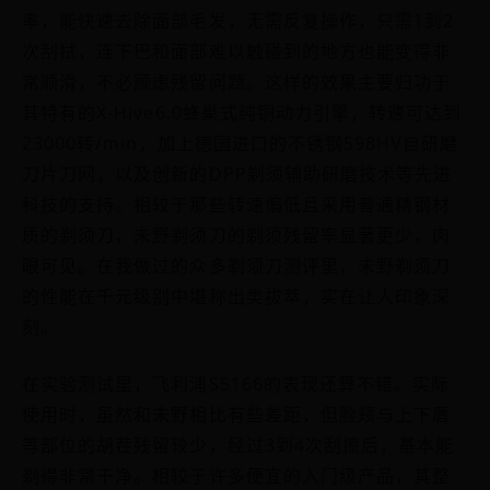
率，能快速去除面部毛发，无需反复操作，只需1到2
次刮拭，连下巴和面部难以触碰到的地方也能变得非
常顺滑，不必顾虑残留问题。这样的效果主要归功于
其特有的X-Hive6.0蜂巢式纯铜动力引擎，转速可达到
23000转/min，加上德国进口的不锈钢598HV自研磨
刀片刀网，以及创新的DPP剃须辅助研磨技术等先进
科技的支持。相较于那些转速偏低且采用普通精钢材
质的剃须刀，未野剃须刀的剃须残留率显著更少，肉
眼可见。在我做过的众多剃须刀测评里，未野剃须刀
的性能在千元级别中堪称出类拔萃，实在让人印象深
刻。
在实验测试里，飞利浦S5166的表现还算不错。实际
使用时，虽然和未野相比有些差距，但脸颊与上下唇
等部位的胡茬残留较少，经过3到4次刮擦后，基本能
剃得非常干净。相较于许多便宜的入门级产品，其整