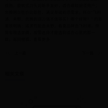
成熟，旋转式刀头对新手友好，适合细软胡须用户；
奔腾则以性价比取胜，满足基础剃须需求。所以“飞利
浦、未野、奔腾剃须刀值不值得买？哪个好用？” 的答
案很明确：追求性能选未野，看重品牌选飞利浦，预
算有限选奔腾，按需选择才能选到适合心意的那一
款。返回搜狐，查看更多
上一篇
下一篇
相关文章