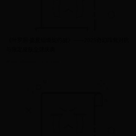
《叶罗丽·盛夏仙境契约战》——2025奇幻阵营对抗
与限定皮肤全球庆典
549
2025-07-11 01:33:43