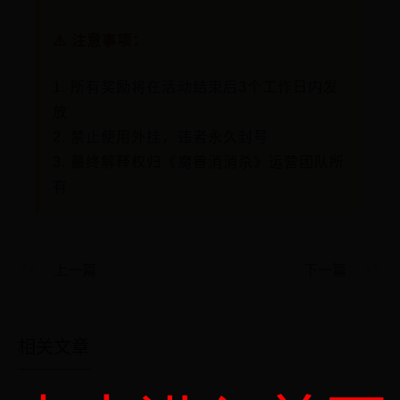
⚠️ 注意事项：
1. 所有奖励将在活动结束后3个工作日内发
放
2. 禁止使用外挂，违者永久封号
3. 最终解释权归《魔兽消消杀》运营团队所
有
上一篇
下一篇
相关文章