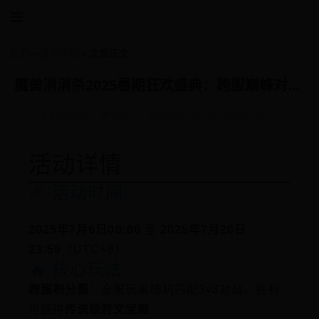
首页
>>
身份学院
文章正文
魔兽消消杀2025暑期狂欢盛典：跨服巅峰对决与限定皮肤免费领活动
admin
6615
2025-07-06 19:46:29
活动详情
🎉 活动时间
2025年7月6日00:00
至
2025年7月20日
23:59
（UTC+8）
🔥 核心玩法
跨服积分赛
：全服玩家随机匹配3v3对战，胜利
可获得
传说级符文宝箱