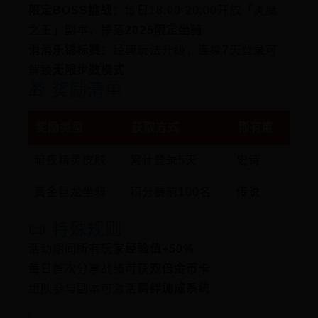
限定BOSS挑战
：每日18:00-20:00开放「炎魔
之王」副本，掉落
2025限定坐骑
消消乐锦标赛
：经典玩法升级，连续7天登录可
解锁
无限步数模式
🎁 奖励清单
奖励类型
获取方式
稀有度
暗夜精灵皮肤
累计登录5天
史诗
黄金巨龙坐骑
积分赛前100名
传说
📜 特殊规则
活动期间所有玩家
经验值+50%
每日首次分享战绩可获
双倍金币卡
组队参与副本可激活
羁绊加成系统