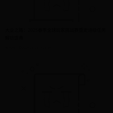
大业之路：2025春季全球玩家挑战赛暨史诗级任务
解锁盛典
7064
2025-03-29 16:24:35