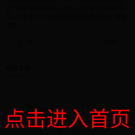
式：登录《异星巡航机》游戏，进入活动页面即可参
与。 注意事项：活动奖励需在活动结束前领取，逾期
无效。
上一篇
下一篇
相关文章
点击进入首页