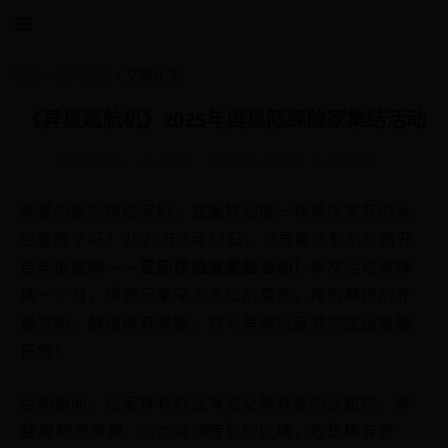
首页
>>
组局匹配
文章正文
《异星巡航机》2025年度星际探险家集结活动
admin
7996
2025-03-31 14:48:40
亲爱的星际探险家们，准备好迎接一场前所未有的太
空冒险了吗？2025年3月31日，《异星巡航机》将开
启年度盛典——
星际探险家集结活动
！本次活动将持
续一个月，带领玩家深入未知的星系，探索神秘的外
星文明，解锁稀有奖励，并与其他玩家共同挑战极限
任务！
活动期间，玩家将有机会驾驶全新升级的巡航机，穿
越
暗物质风暴
、
引力漩涡
等危险区域，收集稀有资