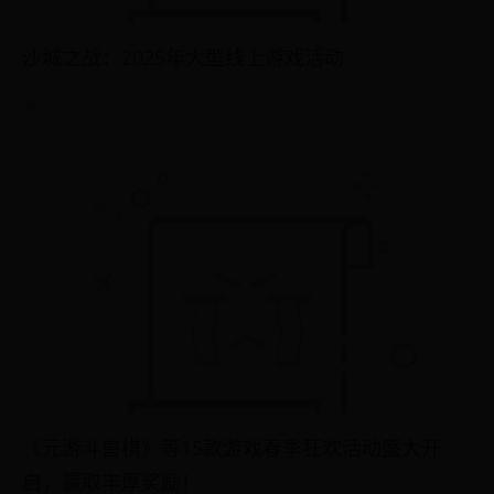
沙城之战：2025年大型线上游戏活动
5942
2025-03-27 23:16:49
《元游斗兽棋》等15款游戏春季狂欢活动盛大开
启，赢取丰厚奖励！