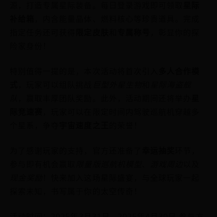
源，打造专属星际装备。每日登录游戏即可领取
星际
补给箱
，内含能量晶体、燃料核心等珍贵道具。完成
指定任务还可获得
限定皮肤
和
专属称号
，彰显你的探
险家身份！
特别值得一提的是，本次活动将首次引入
多人合作模
式
，玩家可以组队挑战
巨型外星生物
和
星际海盗舰
队
，赢取丰厚团队奖励。此外，活动期间还将举办
星
际竞速赛
，玩家可以在限定时间内驾驶巡航机穿越多
个星系，争夺
宇宙速度之王
的荣誉！
为了感谢玩家的支持，官方还准备了
幸运抽奖
环节，
参与即有机会赢取
限量版巡航机模型
、
游戏周边
以及
现金奖励
！快来加入这场星际盛宴，与全球玩家一起
探索未知，书写属于你的太空传奇！
活动时间：2025年3月31日 - 2025年4月30日 参与方