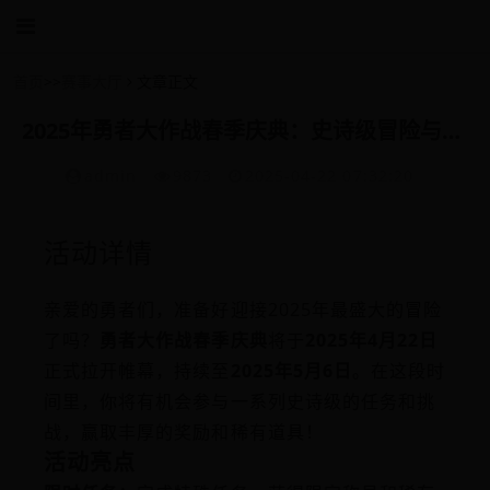
首页
>>
赛事大厅
文章正文
2025年勇者大作战春季庆典：史诗级冒险与丰厚奖励等你来挑战！
admin
9873
2025-04-22 07:32:20
活动详情
亲爱的勇者们，准备好迎接2025年最盛大的冒险
了吗？
勇者大作战春季庆典
将于
2025年4月22日
正式拉开帷幕，持续至
2025年5月6日
。在这段时
间里，你将有机会参与一系列史诗级的任务和挑
战，赢取丰厚的奖励和稀有道具！
活动亮点