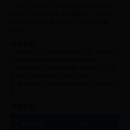
【自然】三大阵营，跨服匹配进行
10v10
史诗战
场对决。每日开放
限时混沌秘境
副本，击败终极
BOSS【光蚀君主·阿克蒙德】可激活阵营专属
BUFF。
特色机制：
⚔️ 每日18:00-22:00触发全服BOSS战，首刀/尾刀
贡献值前3名服务器将获得
神铸宝钻×50
🌌 全新剧情章节《破碎的光冕》限时解锁，完成
剧情线可兑换限定坐骑【虚空幻翼】
🎁 累计登录满14天赠传说级武器外观【星辰裁决
者】
奖励体系：
排
服务器奖励
个人奖励
名