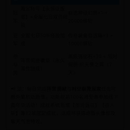
限定称号【永恒征服
冠
自选神级幻兽×1 +
者】+全服七日双倍经
军
20000绑钻
验
亚
全服七日50%经验加
传奇装备自选箱×3 +
军
成
10000绑钻
参
高级强化石×30 + 限时
阵营荣誉徽章（永久
与
翅膀·炽天使之翼（7
属性加成）
奖
天）
📢 注：每日完成
阵营捐献
与
时空裂隙探索
任务可
额外累积功勋值，功勋榜前100名将受邀参加线下
嘉年华活动！成就系统新增【圣光远征】【百人
斩】等12项限定成就，达成可获得绝版头像框及
聊天气泡特效。