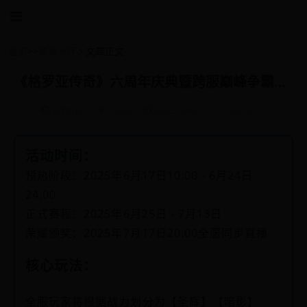
首页
>>
赛事大厅
文章正文
《格罗亚传奇》六周年庆典暨跨服巅峰争霸赛：圣光之战·2025荣耀启程
admin
7909
2025-06-17 12:20:01
活动时间：
预热阶段：2025年6月17日10:00 - 6月24日
24:00
正式赛程：2025年6月25日 - 7月13日
荣耀颁奖：2025年7月17日20:00全服同步直播
核心玩法：
全服玩家将根据战力划分为【圣辉】【暗影】