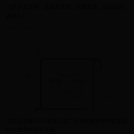
《齐天大战神》五周年庆典：英雄集结，挑战极限
赢豪礼！
8642
2025-05-21 20:41:42
【风云王座·2025巅峰之战】全服跨服争霸赛暨五周
年庆典限时福利活动