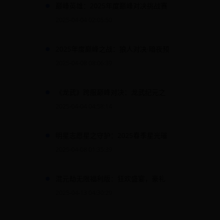
巅峰英雄：2025年度巅峰对决挑战赛
2025-04-04 02:05:50
2025年度巅峰之战：狼人对决·暗夜预
言者争霸赛——月圆之夜谁主沉浮？
2025-04-08 08:06:39
《龙武》跨服巅峰对决：龙武纪元之
混沌战场觉醒·2025清明特别盛典
2025-04-04 04:58:14
明星志愿星之守护：2025春季星光璀
璨守护者大集结活动
2025-04-08 01:35:39
混元劫无限福利版：狂欢盛宴，豪礼
相送！
2025-04-13 04:30:29