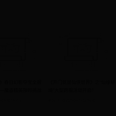
》春日幻影夺宝全服
《开门就是仙侠世界》之“仙缘秘
—魔盗精英限时挑战
境”大型跨服活动开启！
-03-30 15:41:27
6973
2025-04-14 02:54:40