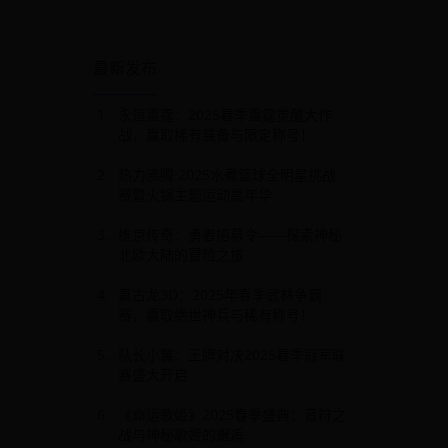
最新发布
永恒雷霆：2025春季雷霆觉醒大作
战，赢取稀有装备与限定称号！
热力沸腾·2025水煮篮球全明星挑战
赛暨火锅主题运动嘉年华
维京传奇：勇者招募令——探索神秘
北欧大陆的冒险之旅
真古龙3D：2025年春季武林争霸
赛，赢取绝世神兵与稀有称号！
队长小翼：王牌对决2025春季冠军联
赛盛大开启
《命运歌姬》2025春季盛典：音符之
战与神秘歌姬的邂逅