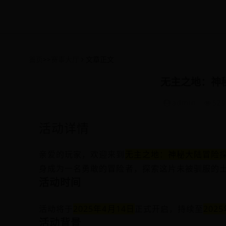
首页
>>
赛事大厅
文章正文
无主之地：神
admin
52
活动详情
亲爱的玩家，欢迎来到
无主之地：神秘大陆冒险
身成为一名勇敢的冒险者，探索这片未被驯服的
活动时间
活动将于
2025年4月14日
正式开启，持续至
202
活动背景