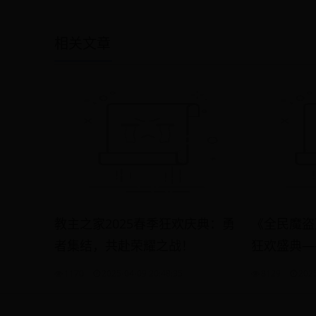
相关文章
教主之家2025春季狂欢庆典：勇
《全民魔盗
者集结，共赴荣耀之战！
狂欢盛典—
赛
1170
2025-04-09 20:48:35
8129
2025