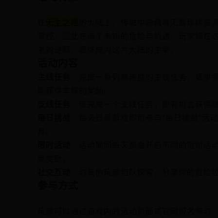
在
无主之地
的大陆上，传说中隐藏着无数珍稀资
掌控，因此充满了未知的危险与机遇。玩家将在
老的谜题，最终成为这片大陆的主宰。
活动内容
主线任务
：完成一系列高难度的主线任务，逐步
能获得丰厚的奖励。
支线任务
：每完成一个支线任务，都有机会获得
每日挑战
：每天登录游戏即可参与“每日挑战”活
具。
限时活动
：活动期间每天都会开启不同的限时活动
家奖励。
社交互动
：与其他玩家组队探索，分享你的冒险
参与方式
玩家可以通过游戏内的活动页面或官网报名参与