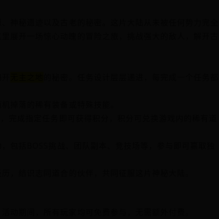
源、神秘遗迹以及古老的秘密。这片大陆从未被任何势力完全
这里展开一场惊心动魄的冒险之旅，挑战强大的敌人，解开古
揭开
无主之地
的秘密。任务设计层层递进，每完成一个任务都
随机掉落的稀有装备或特殊技能。
动，完成指定任务即可获得积分，积分可兑换游戏内的稀有道
，包括BOSS挑战、团队副本、竞技场等，参与即可赢取独
经历，结识志同道合的伙伴，共同征服这片神秘大陆。
。活动期间，所有玩家均可免费参与，无需额外付费。