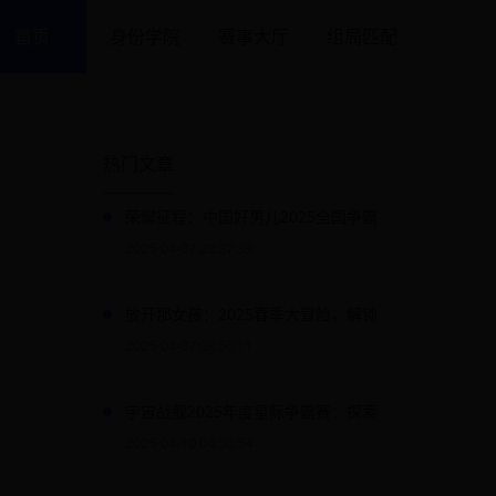
首页
身份学院
赛事大厅
组局匹配
热门文章
荣耀征程：中国好男儿2025全国争霸
赛暨中华文化传承盛典
2025-04-07 22:37:39
放开那女孩：2025春季大冒险，解锁
全新剧情与限时奖励
2025-04-07 08:56:11
宇宙战舰2025年度星际争霸赛：探索
未知星系，争夺宇宙霸权！
2025-04-10 04:50:54