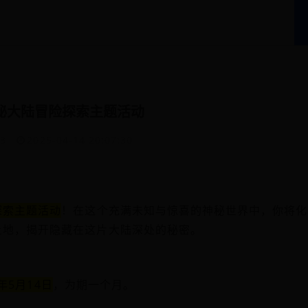
秘大陆冒险探索主题活动
93
2025-04-14 20:07:30
探索主题活动
！在这个充满未知与惊喜的神秘世界中，你将化
土地，揭开隐藏在这片大陆深处的秘密。
5年5月14日
，为期一个月。