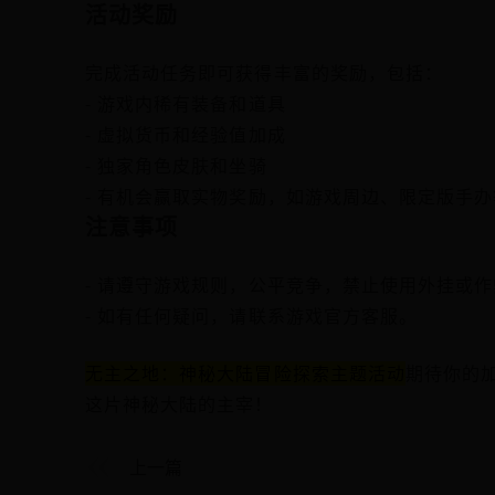
活动奖励
完成活动任务即可获得丰富的奖励，包括：
- 游戏内稀有装备和道具
- 虚拟货币和经验值加成
- 独家角色皮肤和坐骑
- 有机会赢取实物奖励，如游戏周边、限定版手办
注意事项
- 请遵守游戏规则，公平竞争，禁止使用外挂或作
- 如有任何疑问，请联系游戏官方客服。
无主之地：神秘大陆冒险探索主题活动
期待你的
这片神秘大陆的主宰！
上一篇